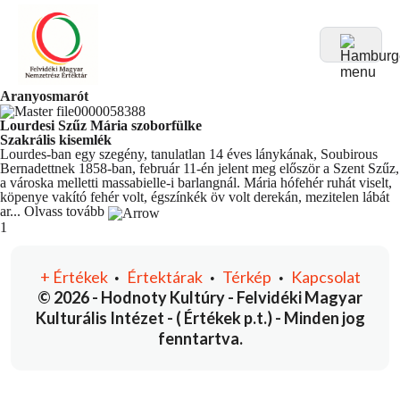
Aranyosmarót
Lourdesi Szűz Mária szoborfülke
Szakrális kisemlék
Lourdes-ban egy szegény, tanulatlan 14 éves lánykának, Soubirous
Bernadettnek 1858-ban, február 11-én jelent meg először a Szent Szűz,
a városka melletti massabielle-i barlangnál. Mária hófehér ruhát viselt,
köpenye vakító fehér volt, égszínkék öv volt derekán, mezitelen lábát
ar...
Olvass tovább
You're currently reading page
1
+
Értékek
Értektárak
Térkép
Kapcsolat
•
•
•
© 2026 - Hodnoty Kultúry - Felvidéki Magyar
Kulturális Intézet - ( Értékek p.t.) - Minden jog
fenntartva.