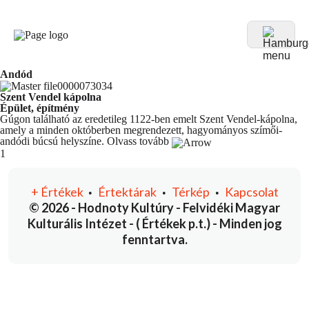
Andód
Szent Vendel kápolna
Épület, építmény
Gúgon található az eredetileg 1122-ben emelt Szent Vendel-kápolna,
amely a minden októberben megrendezett, hagyományos szímői-
andódi búcsú helyszíne.
Olvass tovább
You're currently reading page
1
+
Értékek
Értektárak
Térkép
Kapcsolat
•
•
•
© 2026 - Hodnoty Kultúry - Felvidéki Magyar
Kulturális Intézet - ( Értékek p.t.) - Minden jog
fenntartva.