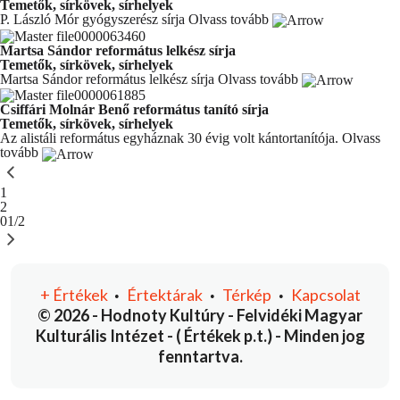
Temetők, sírkövek, sírhelyek
P. László Mór gyógyszerész sírja
Olvass tovább
Martsa Sándor református lelkész sírja
Temetők, sírkövek, sírhelyek
Martsa Sándor református lelkész sírja
Olvass tovább
Csiffári Molnár Benő református tanító sírja
Temetők, sírkövek, sírhelyek
Az alistáli református egyháznak 30 évig volt kántortanítója.
Olvass
tovább
You're currently reading page
1
Oldal
2
01/2
+
Értékek
Értektárak
Térkép
Kapcsolat
•
•
•
© 2026 - Hodnoty Kultúry - Felvidéki Magyar
Kulturális Intézet - ( Értékek p.t.) - Minden jog
fenntartva.