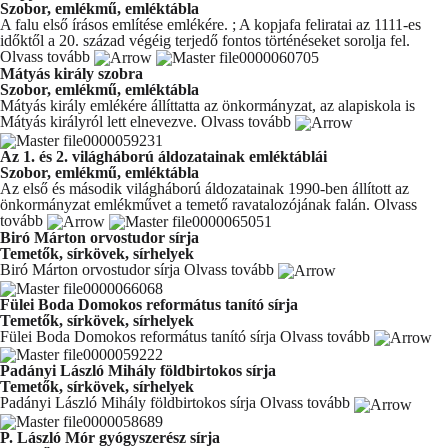
Szobor, emlékmű, emléktábla
A falu első írásos említése emlékére. ; A kopjafa feliratai az 1111-es
időktől a 20. század végéig terjedő fontos történéseket sorolja fel.
Olvass tovább
Mátyás király szobra
Szobor, emlékmű, emléktábla
Mátyás király emlékére állíttatta az önkormányzat, az alapiskola is
Mátyás királyról lett elnevezve.
Olvass tovább
Az 1. és 2. világháború áldozatainak emléktáblái
Szobor, emlékmű, emléktábla
Az első és második világháború áldozatainak 1990-ben állított az
önkormányzat emlékművet a temető ravatalozójának falán.
Olvass
tovább
Biró Márton orvostudor sírja
Temetők, sírkövek, sírhelyek
Biró Márton orvostudor sírja
Olvass tovább
Fülei Boda Domokos református tanító sírja
Temetők, sírkövek, sírhelyek
Fülei Boda Domokos református tanító sírja
Olvass tovább
Padányi László Mihály földbirtokos sírja
Temetők, sírkövek, sírhelyek
Padányi László Mihály földbirtokos sírja
Olvass tovább
P. László Mór gyógyszerész sírja