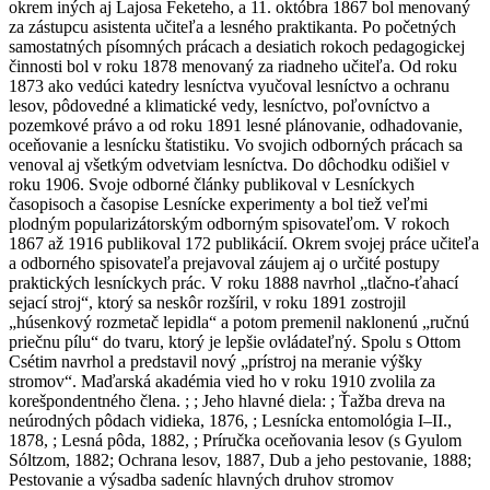
okrem iných aj Lajosa Feketeho, a 11. októbra 1867 bol menovaný
za zástupcu asistenta učiteľa a lesného praktikanta. Po početných
samostatných písomných prácach a desiatich rokoch pedagogickej
činnosti bol v roku 1878 menovaný za riadneho učiteľa. Od roku
1873 ako vedúci katedry lesníctva vyučoval lesníctvo a ochranu
lesov, pôdovedné a klimatické vedy, lesníctvo, poľovníctvo a
pozemkové právo a od roku 1891 lesné plánovanie, odhadovanie,
oceňovanie a lesnícku štatistiku. Vo svojich odborných prácach sa
venoval aj všetkým odvetviam lesníctva. Do dôchodku odišiel v
roku 1906. Svoje odborné články publikoval v Lesníckych
časopisoch a časopise Lesnícke experimenty a bol tiež veľmi
plodným popularizátorským odborným spisovateľom. V rokoch
1867 až 1916 publikoval 172 publikácií. Okrem svojej práce učiteľa
a odborného spisovateľa prejavoval záujem aj o určité postupy
praktických lesníckych prác. V roku 1888 navrhol „tlačno-ťahací
sejací stroj“, ktorý sa neskôr rozšíril, v roku 1891 zostrojil
„húsenkový rozmetač lepidla“ a potom premenil naklonenú „ručnú
priečnu pílu“ do tvaru, ktorý je lepšie ovládateľný. Spolu s Ottom
Csétim navrhol a predstavil nový „prístroj na meranie výšky
stromov“. Maďarská akadémia vied ho v roku 1910 zvolila za
korešpondentného člena. ; ; Jeho hlavné diela: ; Ťažba dreva na
neúrodných pôdach vidieka, 1876, ; Lesnícka entomológia I–II.,
1878, ; Lesná pôda, 1882, ; Príručka oceňovania lesov (s Gyulom
Sóltzom, 1882; Ochrana lesov, 1887, Dub a jeho pestovanie, 1888;
Pestovanie a výsadba sadeníc hlavných druhov stromov