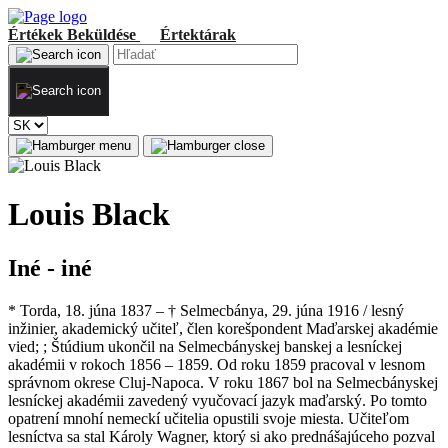
Értékek
Beküldése
Értektárak
Louis Black
Iné - iné
* Torda, 18. júna 1837 – † Selmecbánya, 29. júna 1916 / lesný
inžinier, akademický učiteľ, člen korešpondent Maďarskej akadémie
vied; ; Štúdium ukončil na Selmecbányskej banskej a lesníckej
akadémii v rokoch 1856 – 1859. Od roku 1859 pracoval v lesnom
správnom okrese Cluj-Napoca. V roku 1867 bol na Selmecbányskej
lesníckej akadémii zavedený vyučovací jazyk maďarský. Po tomto
opatrení mnohí nemeckí učitelia opustili svoje miesta. Učiteľom
lesníctva sa stal Károly Wagner, ktorý si ako prednášajúceho pozval