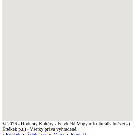
© 2026 - Hodnoty Kultúry - Felvidéki Magyar Kulturális Intézet - (
Értékek p.t.) - Všetky práva vyhradené.
Értékek
•
Értektárak
•
Mapa
•
Kontakt
+