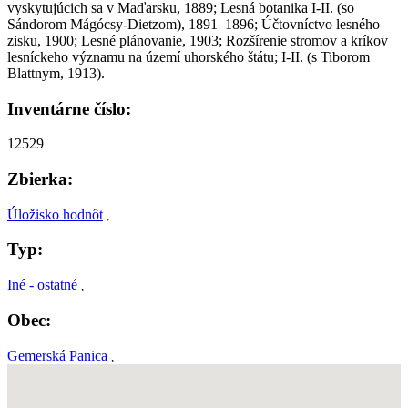
vyskytujúcich sa v Maďarsku, 1889; Lesná botanika I-II. (so
Sándorom Mágócsy-Dietzom), 1891–1896; Účtovníctvo lesného
zisku, 1900; Lesné plánovanie, 1903; Rozšírenie stromov a kríkov
lesníckeho významu na území uhorského štátu; I-II. (s Tiborom
Blattnym, 1913).
Inventárne číslo:
12529
Zbierka:
Úložisko hodnôt
,
Typ:
Iné - ostatné
,
Obec:
Gemerská Panica
,