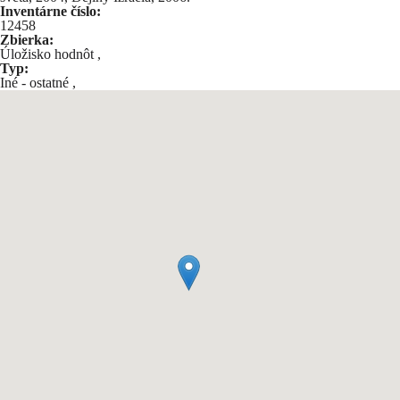
Inventárne číslo:
12458
Zbierka:
Úložisko hodnôt
,
Typ:
Iné - ostatné
,