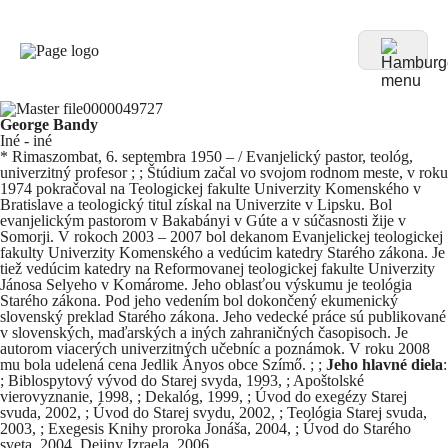
George Bandy
Iné - iné
* Rimaszombat, 6. septembra 1950 – / Evanjelický pastor, teológ,
univerzitný profesor ; ; Štúdium začal vo svojom rodnom meste, v roku
1974 pokračoval na Teologickej fakulte Univerzity Komenského v
Bratislave a teologický titul získal na Univerzite v Lipsku. Bol
evanjelickým pastorom v Bakabányi v Gúte a v súčasnosti žije v
Somorji. V rokoch 2003 – 2007 bol dekanom Evanjelickej teologickej
fakulty Univerzity Komenského a vedúcim katedry Starého zákona. Je
tiež vedúcim katedry na Reformovanej teologickej fakulte Univerzity
Jánosa Selyeho v Komárome. Jeho oblasťou výskumu je teológia
Starého zákona. Pod jeho vedením bol dokončený ekumenický
slovenský preklad Starého zákona. Jeho vedecké práce sú publikované
v slovenských, maďarských a iných zahraničných časopisoch. Je
autorom viacerých univerzitných učebníc a poznámok. V roku 2008
mu bola udelená cena Jedlik Ányos obce Szímő. ; ;
Jeho hlavné diela
:
; Biblospytový vývod do Starej svyda, 1993, ; Apoštolské
vierovyznanie, 1998, ; Dekalóg, 1999, ; Úvod do exegézy Starej
svuda, 2002, ; Úvod do Starej svydu, 2002, ; Teológia Starej svuda,
2003, ; Exegesis Knihy proroka Jonáša, 2004, ; Úvod do Starého
sveta, 2004, Dejiny Izraela, 2006.