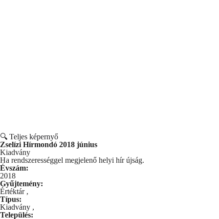
🔍 Teljes képernyő
Zselízi Hírmondó 2018 június
Kiadvány
Ha rendszerességgel megjelenő helyi hír újság.
Évszám:
2018
Gyűjtemény:
Értéktár
,
Típus:
Kiadvány
,
Település: