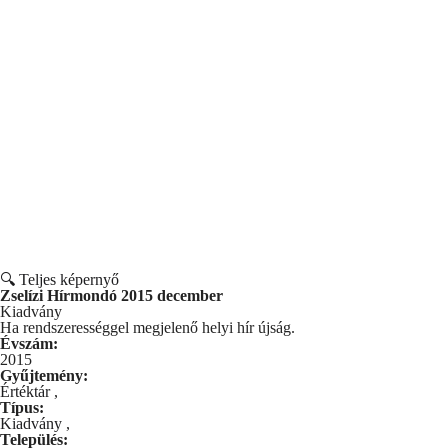
🔍 Teljes képernyő
Zselízi Hírmondó 2015 december
Kiadvány
Ha rendszerességgel megjelenő helyi hír újság.
Évszám:
2015
Gyűjtemény:
Értéktár
,
Típus:
Kiadvány
,
Település: