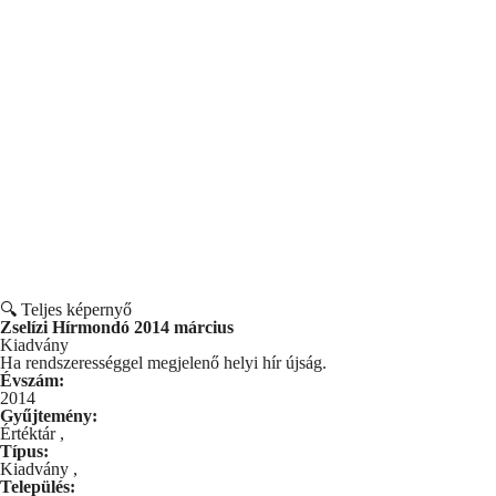
🔍 Teljes képernyő
Zselízi Hírmondó 2014 március
Kiadvány
Ha rendszerességgel megjelenő helyi hír újság.
Évszám:
2014
Gyűjtemény:
Értéktár
,
Típus:
Kiadvány
,
Település: