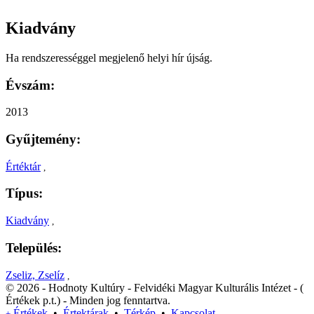
Kiadvány
Ha rendszerességgel megjelenő helyi hír újság.
Évszám:
2013
Gyűjtemény:
Értéktár
,
Típus:
Kiadvány
,
Település:
Zseliz, Zselíz
,
© 2026 - Hodnoty Kultúry - Felvidéki Magyar Kulturális Intézet - (
Értékek p.t.) - Minden jog fenntartva.
Értékek
•
Értektárak
•
Térkép
•
Kapcsolat
+