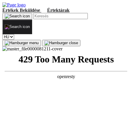
Értékek
Beküldése
Értektárak