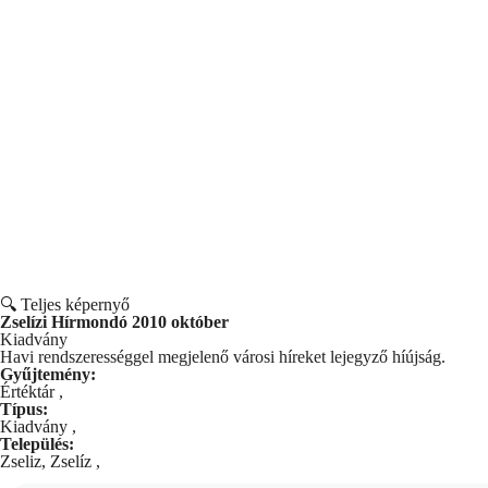
🔍 Teljes képernyő
Zselízi Hírmondó 2010 október
Kiadvány
Havi rendszerességgel megjelenő városi híreket lejegyző híújság.
Gyűjtemény:
Értéktár
,
Típus:
Kiadvány
,
Település:
Zseliz, Zselíz
,