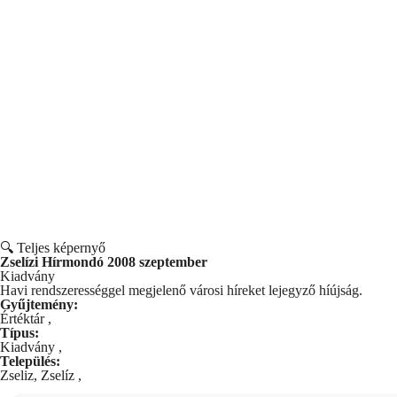
🔍 Teljes képernyő
Zselízi Hírmondó 2008 szeptember
Kiadvány
Havi rendszerességgel megjelenő városi híreket lejegyző híújság.
Gyűjtemény:
Értéktár
,
Típus:
Kiadvány
,
Település:
Zseliz, Zselíz
,