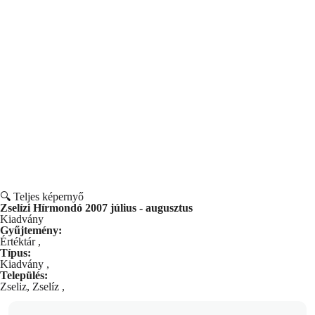
🔍 Teljes képernyő
Zselízi Hírmondó 2007 július - augusztus
Kiadvány
Gyűjtemény:
Értéktár
,
Típus:
Kiadvány
,
Település:
Zseliz, Zselíz
,