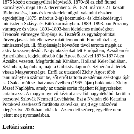
1875 között országgyűlési képviselő. 1870-től az első fiumei
kormányzó, majd 1872. december 5. és 1874. március 21. között
földművelés-, ipar- és kereskedelemügyi, valamint részben
egyidejűleg (1875. március 2-ig) közmunka- és közlekedésügyi
miniszter a Szlávy- és Bittó-kormányban. 1889–1893-ban Pozsony
vármegye és város, 1891–1893-ban ideiglenes minőségben
Trencsén vármegye főispánja is. Tisztéről az egyházpolitikai
törvényjavaslatok ellenzése miatt lemondott. Főrendiházi tag,
miniszterségét, ill. főispánságát követően távol tartotta magát az
aktív közszerepléstől. Nagy utazásokat tett Európában, Ázsiában és
Amerikában, legjelentősebb útja Ágost öccsével 1875–1877-ben
Ázsiába vezetett. Megfordultak Kínában, Holland Kelet-Indiában,
Sziámban, Japánban, majd a Góbi-sivatagon és Szibérián át tértek
vissza Magyarországra. Erről az utazásról Zichy Ágost több
tanulmányban számolt be, sőt erről tartotta akadémiai székfoglalóját
is. Csak a múlt sz. hatvanas éveiben (1965 táján) bukkantak Zichy
József Naplójára, amely az utazás során rögzített feljegyzéseket
tartalmazza. A magyar nyelvű kézirat a család hagyatékából került a
pozsonyi Szlovák Nemzeti Levéltárba. Ezt a Nyitrán élő Katarína
Potoková szerkesztő fordította szlovákra, majd egy utószóval
kiegészítve 2006-ban adták ki. Az eredeti szöveg egyelőre nem
jelent meg nyomtatásban.
Leltári szám: