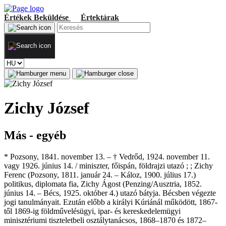
Értékek
Beküldése
Értektárak
Zichy József
Más - egyéb
* Pozsony, 1841. november 13. – † Vedrőd, 1924. november 11.
vagy 1926. június 14. / miniszter, főispán, földrajzi utazó ; ; Zichy
Ferenc (Pozsony, 1811. január 24. – Káloz, 1900. július 17.)
politikus, diplomata fia, Zichy Ágost (Penzing/Ausztria, 1852.
június 14. – Bécs, 1925. október 4.) utazó bátyja. Bécsben végezte
jogi tanulmányait. Ezután előbb a királyi Kúriánál működött, 1867-
től 1869-ig földművelésügyi, ipar- és kereskedelemügyi
minisztériumi tiszteletbeli osztálytanácsos, 1868–1870 és 1872–