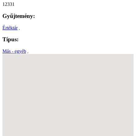
12331
Gyűjtemény:
Értéktár
,
Típus:
Más - egyéb
,