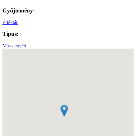
Gyűjtemény:
Értéktár
,
Típus:
Más - egyéb
,