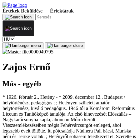
Értékek
Beküldése
Értektárak
Zajos Ernő
Más - egyéb
* 1926. február 2., Hetény - † 2009. december 12., Budapest /
helytörténész, pedagógus ; ; Hetényen született amatőr
helytörténész, kiváló pedagógus. 1946-tól a Komáromi Református
Líceum és Tanítóképző tanulója. Az első kinevezését Előszállás –
Nagykarácsonyba kapta, ahonnan Mórra került.
Visszaemlékezéseiben mégis Fehérvárcsurgót emlegeti, ahol
legszebb éveit töltötte. Itt pótcsaládja Nádhera Pali bácsi, Mariska
néni és Terike voltak. ; Hetényről sohasem feledkezett el. Szerette is