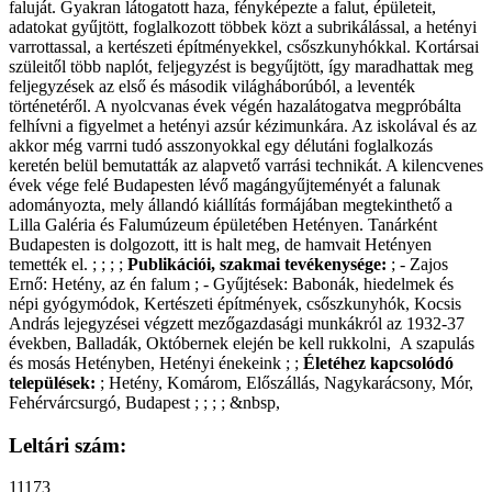
faluját. Gyakran látogatott haza, fényképezte a falut, épületeit,
adatokat gyűjtött, foglalkozott többek közt a subrikálással, a hetényi
varrottassal, a kertészeti építményekkel, csőszkunyhókkal. Kortársai
szüleitől több naplót, feljegyzést is begyűjtött, így maradhattak meg
feljegyzések az első és második világháborúból, a leventék
történetéről. A nyolcvanas évek végén hazalátogatva megpróbálta
felhívni a figyelmet a hetényi azsúr kézimunkára. Az iskolával és az
akkor még varrni tudó asszonyokkal egy délutáni foglalkozás
keretén belül bemutatták az alapvető varrási technikát. A kilencvenes
évek vége felé Budapesten lévő magángyűjteményét a falunak
adományozta, mely állandó kiállítás formájában megtekinthető a
Lilla Galéria és Falumúzeum épületében Hetényen. Tanárként
Budapesten is dolgozott, itt is halt meg, de hamvait Hetényen
temették el. ; ; ; ;
Publikációi, szakmai tevékenysége:
; - Zajos
Ernő: Hetény, az én falum ; - Gyűjtések: Babonák, hiedelmek és
népi gyógymódok, Kertészeti építmények, csőszkunyhók, Kocsis
András lejegyzései végzett mezőgazdasági munkákról az 1932-37
években, Balladák, Októbernek elején be kell rukkolni, A szapulás
és mosás Hetényben, Hetényi énekeink ; ;
Életéhez kapcsolódó
települések:
; Hetény, Komárom, Előszállás, Nagykarácsony, Mór,
Fehérvárcsurgó, Budapest ; ; ; ; &nbsp,
Leltári szám:
11173