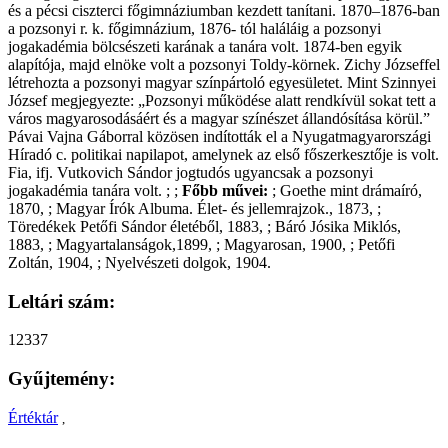
és a pécsi ciszterci főgimnáziumban kezdett tanítani. 1870–1876-ban
a pozsonyi r. k. főgimnázium, 1876- tól haláláig a pozsonyi
jogakadémia bölcsészeti karának a tanára volt. 1874-ben egyik
alapítója, majd elnöke volt a pozsonyi Toldy-körnek. Zichy Józseffel
létrehozta a pozsonyi magyar színpártoló egyesületet. Mint Szinnyei
József megjegyezte: „Pozsonyi működése alatt rendkívül sokat tett a
város magyarosodásáért és a magyar színészet állandósítása körül.”
Pávai Vajna Gáborral közösen indították el a Nyugatmagyarországi
Híradó c. politikai napilapot, amelynek az első főszerkesztője is volt.
Fia, ifj. Vutkovich Sándor jogtudós ugyancsak a pozsonyi
jogakadémia tanára volt. ; ;
Főbb művei:
; Goethe mint drámaíró,
1870, ; Magyar Írók Albuma. Élet- és jellemrajzok., 1873, ;
Töredékek Petőfi Sándor életéből, 1883, ; Báró Jósika Miklós,
1883, ; Magyartalanságok,1899, ; Magyarosan, 1900, ; Petőfi
Zoltán, 1904, ; Nyelvészeti dolgok, 1904.
Leltári szám:
12337
Gyűjtemény:
Értéktár
,