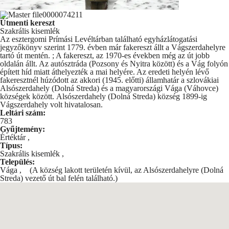
Útmenti kereszt
Szakrális kisemlék
Az esztergomi Prímási Levéltárban található egyházlátogatási
jegyzőkönyv szerint 1779. évben már fakereszt állt a Vágszerdahelyre
tartó út mentén. ; A fakereszt, az 1970-es években még az út jobb
oldalán állt. Az autósztráda (Pozsony és Nyitra között) és a Vág folyón
épített híd miatt áthelyezték a mai helyére. Az eredeti helyén lévő
fakeresztnél húzódott az akkori (1945. előtti) államhatár a szlovákiai
Alsószerdahely (Dolná Streda) és a magyarországi Vága (Váhovce)
községek között. Alsószerdahely (Dolná Streda) község 1899-ig
Vágszerdahely volt hivatalosan.
Leltári szám:
783
Gyűjtemény:
Értéktár
,
Típus:
Szakrális kisemlék
,
Település:
Vága
,
(A község lakott területén kívül, az Alsószerdahelyre (Dolná
Streda) vezető út bal felén található.)