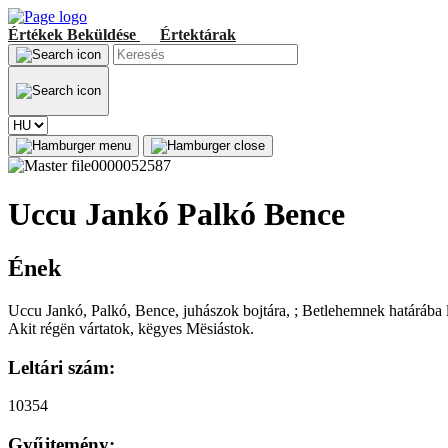
Értékek
Beküldése
Értektárak
Uccu Jankó Palkó Bence
Ének
Uccu Jankó, Palkó, Bence, juhászok bojtára, ; Betlehemnek határába lësz
Akit régën vártatok, këgyes Mësiástok.
Leltári szám:
10354
Gyűjtemény: