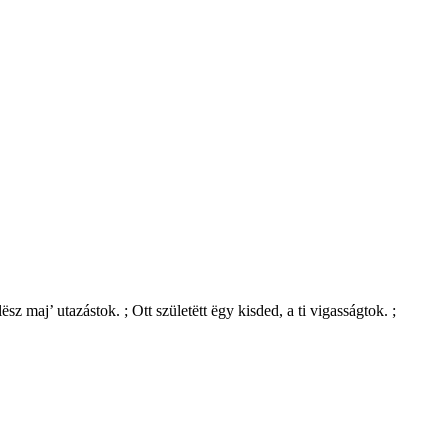
 maj’ utazástok. ; Ott születëtt ëgy kisded, a ti vigasságtok. ;