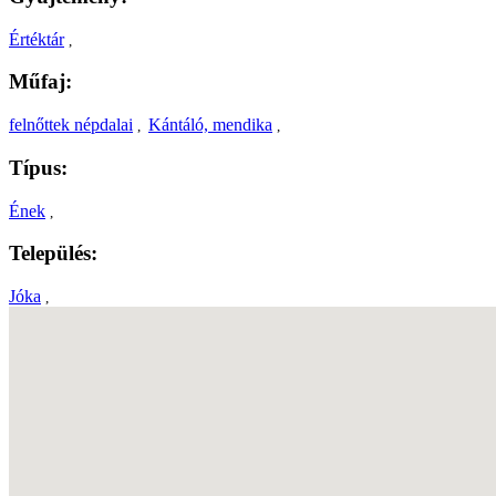
Értéktár
,
Műfaj:
felnőttek népdalai
Kántáló, mendika
,
,
Típus:
Ének
,
Település:
Jóka
,