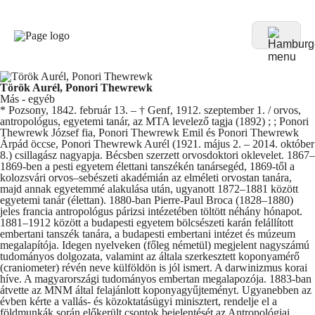
Török Aurél, Ponori Thewrewk
Más - egyéb
* Pozsony, 1842. február 13. – † Genf, 1912. szeptember 1. / orvos,
antropológus, egyetemi tanár, az MTA levelező tagja (1892) ; ; Ponori
Thewrewk József fia, Ponori Thewrewk Emil és Ponori Thewrewk
Árpád öccse, Ponori Thewrewk Aurél (1921. május 2. – 2014. október
8.) csillagász nagyapja. Bécsben szerzett orvosdoktori oklevelet. 1867–
1869-ben a pesti egyetem élettani tanszékén tanársegéd, 1869-től a
kolozsvári orvos–sebészeti akadémián az elméleti orvostan tanára,
majd annak egyetemmé alakulása után, ugyanott 1872–1881 között
egyetemi tanár (élettan). 1880-ban Pierre-Paul Broca (1828–1880)
jeles francia antropológus párizsi intézetében töltött néhány hónapot.
1881–1912 között a budapesti egyetem bölcsészeti karán felállított
embertani tanszék tanára, a budapesti embertani intézet és múzeum
megalapítója. Idegen nyelveken (főleg németül) megjelent nagyszámú
tudományos dolgozata, valamint az általa szerkesztett koponyamérő
(craniometer) révén neve külföldön is jól ismert. A darwinizmus korai
híve. A magyarországi tudományos embertan megalapozója. 1883-ban
átvette az MNM által felajánlott koponyagyűjteményt. Ugyanebben az
évben kérte a vallás- és közoktatásügyi minisztert, rendelje el a
földmunkák során előkerült csontok bejelentését az Antropológiai