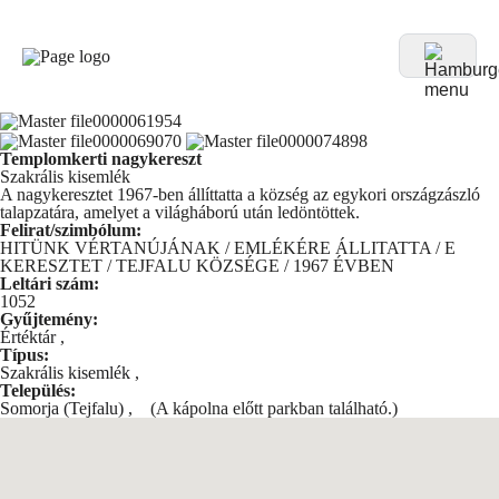
Templomkerti nagykereszt
Szakrális kisemlék
A nagykeresztet 1967-ben állíttatta a község az egykori országzászló
talapzatára, amelyet a világháború után ledöntöttek.
Felirat/szimbólum:
HITÜNK VÉRTANÚJÁNAK / EMLÉKÉRE ÁLLITATTA / E
KERESZTET / TEJFALU KÖZSÉGE / 1967 ÉVBEN
Leltári szám:
1052
Gyűjtemény:
Értéktár
,
Típus:
Szakrális kisemlék
,
Település:
Somorja (Tejfalu)
,
(A kápolna előtt parkban található.)