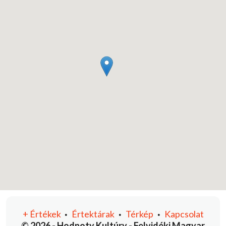
+
Értékek
Értektárak
Térkép
Kapcsolat
•
•
•
© 2026 - Hodnoty Kultúry - Felvidéki Magyar