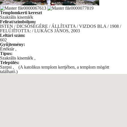
Templomkerti kereszt
Szakrális kisemlék
Felirat/szimbólum:
ISTEN / DICSŐSÉGÉRE / ÁLLÍTATTA / VIZDOS BLA / 1908 /
FELÚJÍTOTTA: / LUKÁCS JÁNOS, 2003
Leltári szám:
602
Gyűjtemény:
Értéktár
,
Típus:
Szakrális kisemlék
,
Település:
Szepsi
,
(A katolikus templom kertjében, a templom mögött
található.)