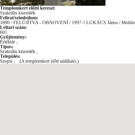
Templomkert előtti kereszt
Szakrális kisemlék
Felirat/szimbólum:
1890 / FELÚJÍTVA - OBNOVENÍ / 1997 // LUKÁCS János / Moldav
Leltári szám:
601
Gyűjtemény:
Értéktár
,
Típus:
Szakrális kisemlék
,
Település:
Szepsi
,
(A templomkert előtt található.)