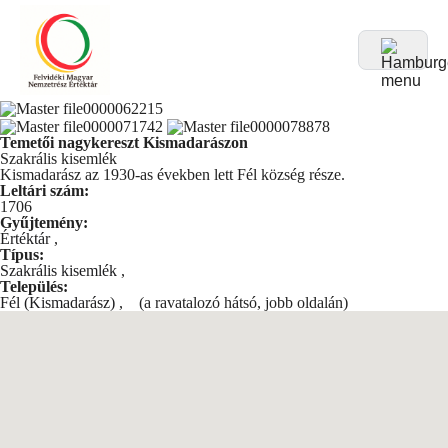
Temetői nagykereszt Kismadarászon
Szakrális kisemlék
Kismadarász az 1930-as években lett Fél község része.
Leltári szám:
1706
Gyűjtemény:
Értéktár
,
Típus:
Szakrális kisemlék
,
Település:
Fél (Kismadarász)
,
(a ravatalozó hátsó, jobb oldalán)