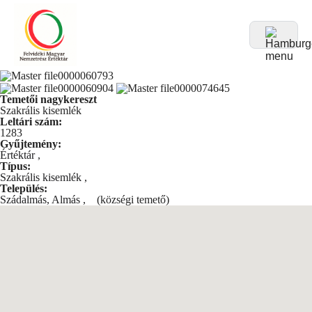
Temetői nagykereszt
Szakrális kisemlék
Leltári szám:
1283
Gyűjtemény:
Értéktár
,
Típus:
Szakrális kisemlék
,
Település:
Szádalmás, Almás
,
(községi temető)