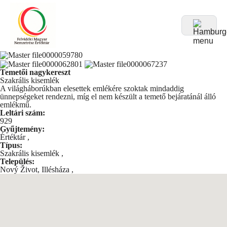
Temetői nagykereszt
Szakrális kisemlék
A világháborúkban elesettek emlékére szoktak mindaddig
ünnepségeket rendezni, míg el nem készült a temető bejáratánál álló
emlékmű.
Leltári szám:
929
Gyűjtemény:
Értéktár
,
Típus:
Szakrális kisemlék
,
Település:
Nový Život, Illésháza
,