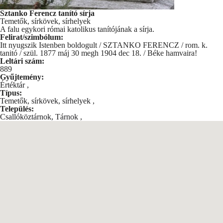
Sztanko Ferencz tanító sírja
Temetők, sírkövek, sírhelyek
A falu egykori római katolikus tanítójának a sírja.
Felirat/szimbólum:
Itt nyugszik Istenben boldogult / SZTANKO FERENCZ / rom. k.
tanitó / szül. 1877 máj 30 megh 1904 dec 18. / Béke hamvaira!
Leltári szám:
889
Gyűjtemény:
Értéktár
,
Típus:
Temetők, sírkövek, sírhelyek
,
Település:
Csallóköztárnok, Tárnok
,