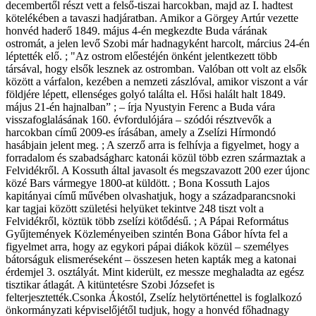
decembertől részt vett a felső-tiszai harcokban, majd az I. hadtest
kötelékében a tavaszi hadjáratban. Amikor a Görgey Artúr vezette
honvéd haderő 1849. május 4-én megkezdte Buda várának
ostromát, a jelen levő Szobi már hadnagyként harcolt, március 24-én
léptették elő. ; "Az ostrom előestéjén önként jelentkezett több
társával, hogy elsők lesznek az ostromban. Valóban ott volt az elsők
között a várfalon, kezében a nemzeti zászlóval, amikor viszont a vár
földjére lépett, ellenséges golyó találta el. Hősi halált halt 1849.
május 21-én hajnalban” ; – írja Nyustyin Ferenc a Buda vára
visszafoglalásának 160. évfordulójára – szódói résztvevők a
harcokban című 2009-es írásában, amely a Zselízi Hírmondó
hasábjain jelent meg. ; A szerző arra is felhívja a figyelmet, hogy a
forradalom és szabadságharc katonái közül több ezren származtak a
Felvidékről. A Kossuth által javasolt és megszavazott 200 ezer újonc
közé Bars vármegye 1800-at küldött. ; Bona Kossuth Lajos
kapitányai című művében olvashatjuk, hogy a századparancsnoki
kar tagjai között születési helyüket tekintve 248 tiszt volt a
Felvidékről, köztük több zselízi kötődésű. ; A Pápai Református
Gyűjtemények Közleményeiben szintén Bona Gábor hívta fel a
figyelmet arra, hogy az egykori pápai diákok közül – személyes
bátorságuk elismeréseként – összesen heten kapták meg a katonai
érdemjel 3. osztályát. Mint kiderült, ez messze meghaladta az egész
tisztikar átlagát. A kitüntetésre Szobi Józsefet is
felterjesztették.Csonka Ákostól, Zselíz helytörténettel is foglalkozó
önkormányzati képviselőjétől tudjuk, hogy a honvéd főhadnagy