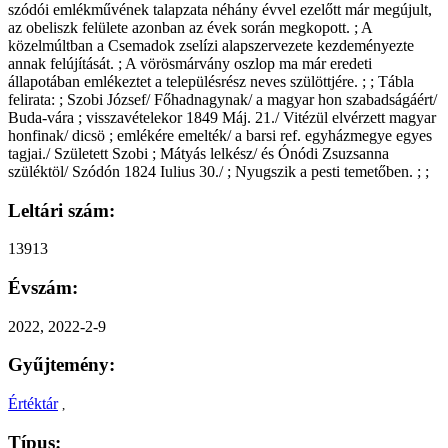
szódói emlékművének talapzata néhány évvel ezelőtt már megújult,
az obeliszk felülete azonban az évek során megkopott. ; A
közelmúltban a Csemadok zselízi alapszervezete kezdeményezte
annak felújítását. ; A vörösmárvány oszlop ma már eredeti
állapotában emlékeztet a településrész neves szülöttjére. ; ; Tábla
felirata: ; Szobi József/ Főhadnagynak/ a magyar hon szabadságáért/
Buda-vára ; visszavételekor 1849 Máj. 21./ Vitézül elvérzett magyar
honfinak/ dicsö ; emlékére emelték/ a barsi ref. egyházmegye egyes
tagjai./ Született Szobi ; Mátyás lelkész/ és Ónódi Zsuzsanna
szüléktöl/ Szódón 1824 Iulius 30./ ; Nyugszik a pesti temetőben. ; ;
Leltári szám:
13913
Évszám:
2022, 2022-2-9
Gyűjtemény:
Értéktár
,
Típus: