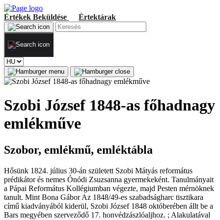
Értékek
Beküldése
Értektárak
Szobi József 1848-as főhadnagy
emlékműve
Szobor, emlékmű, emléktábla
Hősünk 1824. július 30-án született Szobi Mátyás református
prédikátor és nemes Ónódi Zsuzsanna gyermekeként. Tanulmányait
a Pápai Református Kollégiumban végezte, majd Pesten mérnöknek
tanult. Mint Bona Gábor Az 1848/49-es szabadságharc tisztikara
című kiadványából kiderül, Szobi József 1848 októberében állt be a
Bars megyében szerveződő 17. honvédzászlóaljhoz. ; Alakulatával