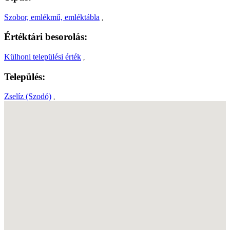
Szobor, emlékmű, emléktábla
,
Értéktári besorolás:
Külhoni települési érték
,
Település:
Zselíz (Szodó)
,