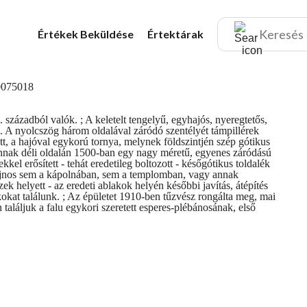
Értékek
Beküldése
Értektárak
századból valók. ; A keletelt tengelyű, egyhajós, nyeregtetős,
n. A nyolcszög három oldalával záródó szentélyét támpillérek
dett, a hajóval egykorú tornya, melynek földszintjén szép gótikus
annak déli oldalán 1500-ban egy nagy méretű, egyenes záródású
kkel erősített - tehát eredetileg boltozott - későgótikus toldalék
Sajnos sem a kápolnában, sem a templomban, vagy annak
k helyett - az eredeti ablakok helyén későbbi javítás, átépítés
okat találunk. ; Az épületet 1910-ben tűzvész rongálta meg, mai
 találjuk a falu egykori szeretett esperes-plébánosának, első