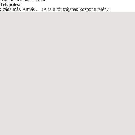
Település:
Szádalmás, Almás
,
(A falu főutcájának központi terén.)