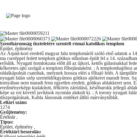
Szentháromság tiszteletére szentelt római katolikus templom
Épület, építmény
Az Árpád-kori eredetű magyar falu templomáról szóló első adatok a 14. 
ma cseréppel fedett templom gótikus stílusban épült fel a 14. századba
erősítik. Nyugati homlokzata előtt áll az újkori, kettős gúlasisakkal fe
kőkeretes ajtó szolgál a templom főbejárataként. ; A templomhajóhoz 
oldalkápolnát csatoltak, melynek hossza eléri a főhajó felét. A támpillére
nyugati falán szép szemöldökgyámos gótikus ajtókeret maradt fenn. 
tornyában nem maradt fenn egyetlen eredeti, gótikus ablakkeret sem. Eze
eredményeképp kialakított, félkörös záródású, későbarokk jellegű ablak
képe az ezt követő javítások nyomán alakult ki. ; A torony nyugati falán
díszpolgárának, Kabla Jánosnak emléket állító márványtáblát.
Leltári szám:
1274
Gyűjtemény:
Értéktár
,
Típus:
Épület, építmény
,
Értéktári besorolás:
Külhoni települési érték
,