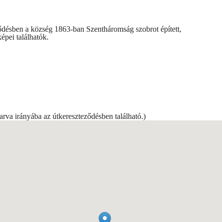
ődésben a község 1863-ban Szentháromság szobrot épített,
épei találhatók.
va irányába az útkereszteződésben található.)