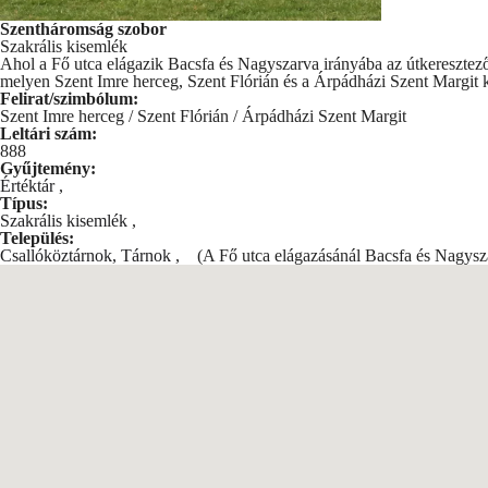
Szentháromság szobor
Szakrális kisemlék
Ahol a Fő utca elágazik Bacsfa és Nagyszarva irányába az útkeresztez
melyen Szent Imre herceg, Szent Flórián és a Árpádházi Szent Margit k
Felirat/szimbólum:
Szent Imre herceg / Szent Flórián / Árpádházi Szent Margit
Leltári szám:
888
Gyűjtemény:
Értéktár
,
Típus:
Szakrális kisemlék
,
Település:
Csallóköztárnok, Tárnok
,
(A Fő utca elágazásánál Bacsfa és Nagyszar