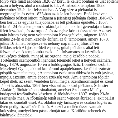
folyó vize miatt azonban 1826-27 körül le kellett bontani és újat építeni
azon a helyen, ahol a mostani is áll. ; A második templom 1828.
december 15-én lett felszentelve. A Vág vize a plébániát is
megrongálta és ezért 1833-ban az is le lett bontva. Ettől kezdve a
plébános bérben lakott, mígnem a jelenlegi plébánia épület 1846-47-
ben került az egyház tulajdonába és lett plébánia épületté. ; 1867.
február 24-én a templom struktúrája ill. annak hat gerendája a kórus
felett leszakadt, és az orgonát és az egész kórust összetörte. Az eset
után három évig nem volt templom Keszegfalván, mígnem 1869.
május 24-én el nem kezdték építeni az új templomot, amely 1870.
július 16-án lett befejezve és néhány nap múlva július 24-én
Miklosovich Alajos kerületi esperes, gútai plébános által lett
felszentelve. A templomba ezek után folyamatosan készültek a
szükséges dolgok, mint pl. az orgona, majd később a padok.
Történelmi szempontból igencsak felemelő lehet a helyiek számára,
hogy 1879. augusztus 10-én a boldogságos Szűz Lourdesi szobrát
Meszlényi Gyula, akkori komáromi apátplébános, későbbi szatmári
püspök szentelte meg. ; A templom ezek után többször is volt javítva,
mindig aszerint, amire éppen szükség volt. Ami a templom főoltár
képét illeti, az szent Vendelen kívül még a Szentháromságot és szent
Jánost is ábrázolta. 1897-ben viszont az akkori plébános Schuster
Aladár új főoltár képet csináltatott, amelyet Szobonya Mihály
budapesti festőművész készített. A főoltárképet 1897. május 23-án
szentelték meg. A főoltárkép tehát szent Vendelt ábrázolja, akit palást
takar és szandált visel. Az oldalán egy tarisznya és csutora lóg és az
övén pedig rózsafüzér látható. A kezei a mellén össze vannak
kulcsolva, amelyekben pásztorbotját tartja. Körülötte tehenek és
bárányok láthatóak.