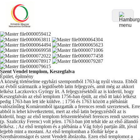
Szent Vendel templom, Keszegfalva
Épület, építmény
A község történelme egyházi szempontból 1763-ig nyúl vissza. Ebből
az évből származik a legidősebb latin feljegyzés, amit még az akkori
lelkész Laczkovics György írt. A feljegyzésekből az is kiderül, hogy
Keszegfalván az első templom 1756-ban épült, az első itt lakó lelkész
pedig 1763-ban lett ide küldve. ; 1756 és 1763 között a plébániát
valószínűleg Komáromból igazgatták a ferences rendi szerzetesek. Erre
abból is lehet következtetni, mert az első latin bejegyzésből az is
kiderül, hogy az első templom felszentelésénél ferences rendi szerzetes
(p. Szaliczky Ferenc) volt jelen. 1763-ban jött tehát ide az első állandó
lelkész. ; Az első templom és a plébánia a Vág folyó partján állt, jóval
lejjebb mint a mostani. Az első templomban a főoltár képe a
Szentháromságot és szent Vendelt ábrázolta. Ezen első templomot a