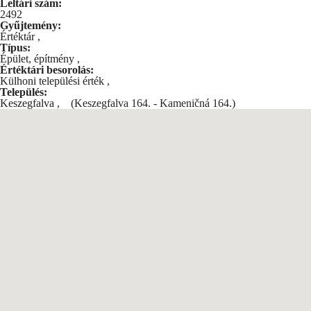
Leltári szám:
2492
Gyűjtemény:
Értéktár
,
Típus:
Épület, építmény
,
Értéktári besorolás:
Külhoni települési érték
,
Település:
Keszegfalva
,
(Keszegfalva 164. - Kameničná 164.)