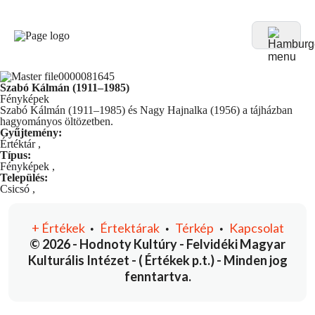
Szabó Kálmán (1911–1985)
Fényképek
Szabó Kálmán (1911–1985) és Nagy Hajnalka (1956) a tájházban
hagyományos öltözetben.
Gyűjtemény:
Értéktár
,
Típus:
Fényképek
,
Település:
Csicsó
,
+
Értékek
Értektárak
Térkép
Kapcsolat
•
•
•
© 2026 - Hodnoty Kultúry - Felvidéki Magyar
Kulturális Intézet - ( Értékek p.t.) - Minden jog
fenntartva.