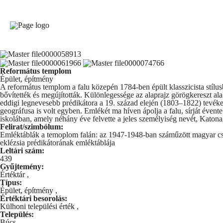
Református templom
Épület, építmény
A református templom a falu közepén 1784-ben épült klasszicista stílu
bővítették és megújították. Különlegessége az alaprajz görögkereszt al
eddigi legnevesebb prédikátora a 19. század elején (1803–1822) tevé
geográfusa is volt egyben. Emlékét ma híven ápolja a falu, sírját éven
iskolában, amely néhány éve felvette a jeles személyiség nevét, Katon
Felirat/szimbólum:
Emléktáblák a temoplom falán: az 1947-1948-ban száműzött magyar csal
eklézsia prédikátorának emléktáblája
Leltári szám:
439
Gyűjtemény:
Értéktár
,
Típus:
Épület, építmény
,
Értéktári besorolás:
Külhoni települési érték
,
Település:
Búcs
,