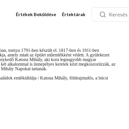
Értékek
Beküldése
Értektárak
sban, tornya 1791-ben készült el. 1817-ben és 1911-ben
akja, amely miatt az épület műemlékként védett. A gyülekezet
kenykedő Katona Mihály, aki kora legnagyobb magyar
te két alkalommal is ünnepélyes keretek közt megkoszorúzzák, az
a Mihály Napokat tartanak.
ádok emléktáblája / Katona Mihály, földrajztudós, a búcsi