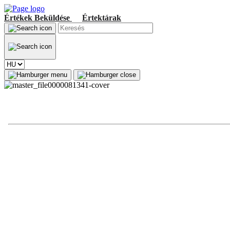
Értékek
Beküldése
Értektárak