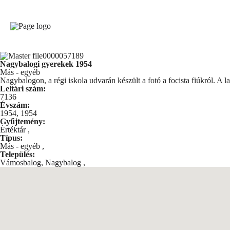
Nagybalogi gyerekek 1954
Más - egyéb
Nagybalogon, a régi iskola udvarán készült a fotó a focista fiúkról. A la
Leltári szám:
7136
Évszám:
1954, 1954
Gyűjtemény:
Értéktár
,
Típus:
Más - egyéb
,
Település:
Vámosbalog, Nagybalog
,