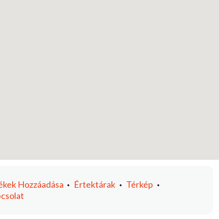
ékek
Hozzáadása
Értektárak
Térkép
•
•
•
csolat