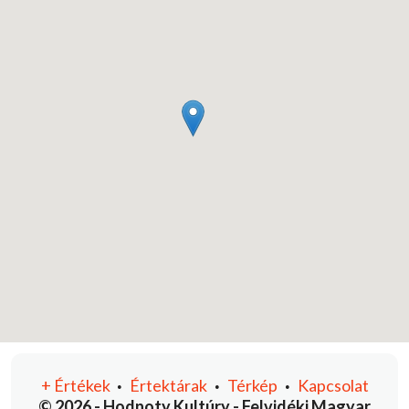
+
Értékek
Értektárak
Térkép
Kapcsolat
•
•
•
© 2026 - Hodnoty Kultúry - Felvidéki Magyar