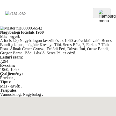
Nagybalogi focisták 1960
Más - egyéb
A focis kép Nagybalogon készült és az 1960-as évekből való. Bencs
Bandi a kapus, mögötte Kresnye Tibi, Seres Béla, ?, Farkas ? Tóth
Pista. Állnak Céner Gyuszi, Erdődi Feri, Búzási Imi, Orosz Bandi,
Gregor Barna, Bódi László, Seres Pál az edző.
Leltári szám:
7294
Évszám:
1960, 1960
Gyűjtemény:
Értéktár
,
Típus:
Más - egyéb
,
Település:
Vámosbalog, Nagybalog
,