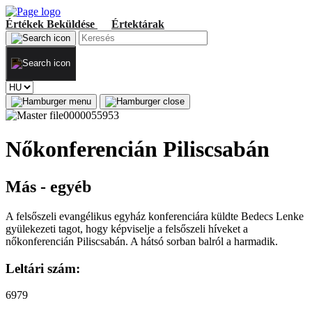
Értékek
Beküldése
Értektárak
Nőkonferencián Piliscsabán
Más - egyéb
A felsőszeli evangélikus egyház konferenciára küldte Bedecs Lenke
gyülekezeti tagot, hogy képviselje a felsőszeli híveket a
nőkonferencián Piliscsabán. A hátsó sorban balról a harmadik.
Leltári szám:
6979