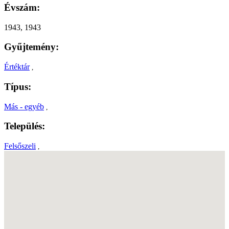
Évszám:
1943, 1943
Gyűjtemény:
Értéktár
,
Típus:
Más - egyéb
,
Település:
Felsőszeli
,