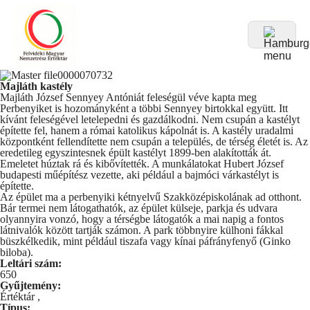
Majláth kastély
Majláth József Sennyey Antóniát feleségül véve kapta meg
Perbenyiket is hozományként a többi Sennyey birtokkal együtt. Itt
kívánt feleségével letelepedni és gazdálkodni. Nem csupán a kastélyt
építette fel, hanem a római katolikus kápolnát is. A kastély uradalmi
központként fellendítette nem csupán a település, de térség életét is. Az
eredetileg egyszintesnek épült kastélyt 1899-ben alakították át.
Emeletet húztak rá és kibővítették. A munkálatokat Hubert József
budapesti műépítész vezette, aki például a bajmóci várkastélyt is
építette.
Az épület ma a perbenyiki kétnyelvű Szakközépiskolának ad otthont.
Bár termei nem látogathatók, az épület külseje, parkja és udvara
olyannyira vonzó, hogy a térségbe látogatók a mai napig a fontos
látnivalók között tartják számon. A park többnyire külhoni fákkal
büszkélkedik, mint például tiszafa vagy kínai páfrányfenyő (Ginko
biloba).
Leltári szám:
650
Gyűjtemény:
Értéktár
,
Típus: