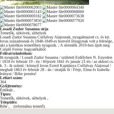
Losadi Zudor Susanna sírja
Temetők, sírkövek, sírhelyek
Losadi Zudor Susanna Cséfalvay Alajosnak, nyugalmazott cs. és kir.
lovas századosnak és 1848-1849-es honvéd őrnagynak volt a felesége,
aki a katolikus temetőben nyugszik. ; A síremlék 2019-ben újult meg
Cséplő Ferenc hagyatékából.
Felirat/szimbólum:
Itt nyugszik / Losadi Zudor Susanna / született Erdélyben N. Enyeden
/ 1818 év február 19 - én / férjezett 1841 év január 21-én / az akkori cs.
k. 3 - ik számú / könnyű lovas Ezred Kapitánya Cséfalvay Alajossal /
meghalt 1863 év február 28 - án / siratják őt / Férje, Elma és Izabella
leányai / Béke poraira!
Leltári szám:
364
Gyűjtemény:
Értéktár
,
Típus:
Temetők, sírkövek, sírhelyek
,
Település:
Réte
,
(református temető)