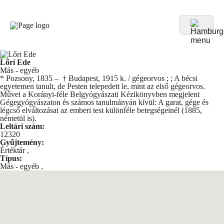
Lőri Ede
Más - egyéb
* Pozsony, 1835 – † Budapest, 1915 k. / gégeorvos ; ; A bécsi
egyetemen tanult, de Pesten telepedett le, mint az első gégeorvos.
Művei a Korányi-féle Belgyógyászati Kézikönyvben megjelent
Gégegyógyászaton és számos tanulmányán kívül: A garat, gége és
légcső elváltozásai az emberi test különféle betegségeinél (1885,
németül is).
Leltári szám:
12320
Gyűjtemény:
Értéktár
,
Típus:
Más - egyéb
,