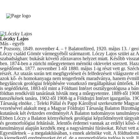
Lóczky Lajos
Más - egyéb
* Pozsony, 1849. november 4. – † Balatonfüred, 1920. május 13. / geol
Lóczy család Gömör vármegyéből származott. Lóczy Lajos szülei az A
szabadságharc bukását követő zűrzavaros helyzet miatt. Később visszat
ben. 1874-ben a zürichi műegyetemen mérnöki oklevelet szerzett. Haz
segédőrnek. 1877. november 1-től 1880. május 1-ig részt vett gr. Széch
részét. Az utazás során tett megfigyeléseit és felfedezéseit világszerte 
azok kő- és homokanyaga nem tengerfenék maradványa, hanem évmilli
hegyláncok geológiai felépítésére vonatkozó megállapításai úttörőek.
is segédőrként, 1883-tól mint a Földtani Intézet osztálygeológusa a bá
földtan rendkívüli tanárának hívták meg a műegyetemre. 1889-től 190
tanszékének tanára, 1902-től 1908-ig a Földrajzi Intézet igazgatója. 190
Társaság elnöke. ; Teleki Pállal és Papp Károllyal szerkesztette Magya
vezetésével alakult meg a Magyar Földrajzi Társaság Balaton Bizottság
kutatások két évtizedes eredményét A Balaton tudományos tanulmányoz
Ebben Lóczy a Balaton környékének geológiai képződményeit tárgyalt
és geomorfológiai feltárását. Jelentős érdemei vannak az erdélyi kősó- 
tanulmányai alapján kezdték meg a nagysármási fúrásokat. Részt vett
Egyesületnek – a megalakításában, s ennek alelnöke volt. A földtudomá
is kiemelkedő eredményeket ért el, de a geomorfológia tudósa is volt. Hír