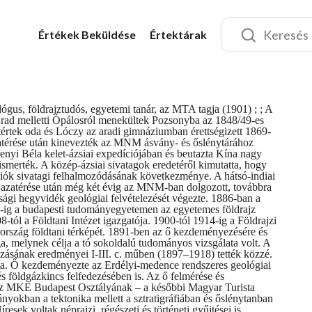
Értékek
Beküldése
Értektárak
ógus, földrajztudós, egyetemi tanár, az MTA tagja (1901) ; ; A
rad melletti Ópálosról menekültek Pozsonyba az 1848/49-es
értek oda és Lóczy az aradi gimnáziumban érettségizett 1869-
atérése után kinevezték az MNM ásvány- és őslénytárához
enyi Béla kelet-ázsiai expedíciójában és beutazta Kína nagy
elismerték. A közép-ázsiai sivatagok eredetéről kimutatta, hogy
ók sivatagi felhalmozódásának következménye. A hátsó-indiai
 Hazatérése után még két évig az MNM-ban dolgozott, továbbra
nsági hegyvidék geológiai felvételezését végezte. 1886-ban a
8-ig a budapesti tudományegyetemen az egyetemes földrajz
8-tól a Földtani Intézet igazgatója. 1900-tól 1914-ig a Földrajzi
rország földtani térképét. 1891-ben az ő kezdeményezésére és
a, melynek célja a tó sokoldalú tudományos vizsgálata volt. A
ásának eredményei I-III. c. műben (1897–1918) tették közzé.
a. Ő kezdeményezte az Erdélyi-medence rendszeres geológiai
és földgázkincs felfedezésében is. Az ő felmérése és
 az MKE Budapest Osztályának – a későbbi Magyar Turista
nyokban a tektonika mellett a sztratigráfiában és őslénytanban
esek voltak néprajzi, régészeti és történeti gyűjtései is.