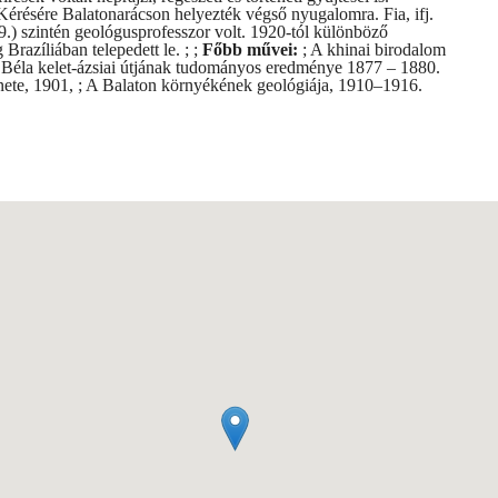
érésére Balatonarácson helyezték végső nyugalomra. Fia, ifj.
9.) szintén geológusprofesszor volt. 1920-tól különböző
razíliában telepedett le. ; ;
Főbb művei:
; A khinai birodalom
i Béla kelet-ázsiai útjának tudományos eredménye 1877 – 1880.
énete, 1901, ; A Balaton környékének geológiája, 1910–1916.