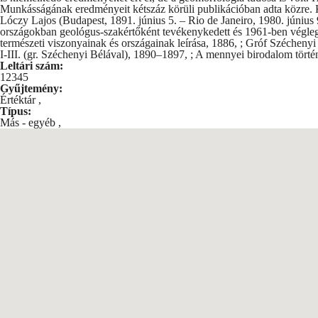
Munkásságának eredményeit kétszáz körüli publikációban adta közre. K
Lóczy Lajos (Budapest, 1891. június 5. – Rio de Janeiro, 1980. június 
országokban geológus-szakértőként tevékenykedett és 1961-ben végleg B
természeti viszonyainak és országainak leírása, 1886, ; Gróf Szécheny
I-III. (gr. Széchenyi Bélával), 1890–1897, ; A mennyei birodalom tört
Leltári szám:
12345
Gyűjtemény:
Értéktár
,
Típus:
Más - egyéb
,