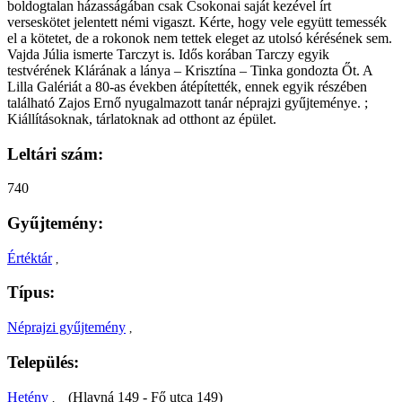
boldogtalan házasságában csak Csokonai saját kezével írt
verseskötet jelentett némi vigaszt. Kérte, hogy vele együtt temessék
el a kötetet, de a rokonok nem tettek eleget az utolsó kérésének sem.
Vajda Júlia ismerte Tarczyt is. Idős korában Tarczy egyik
testvérének Klárának a lánya – Krisztína – Tinka gondozta Őt. A
Lilla Galériát a 80-as években átépítették, ennek egyik részében
található Zajos Ernő nyugalmazott tanár néprajzi gyűjteménye. ;
Kiállításoknak, tárlatoknak ad otthont az épület.
Leltári szám:
740
Gyűjtemény:
Értéktár
,
Típus:
Néprajzi gyűjtemény
,
Település:
Hetény
(Hlavná 149 - Fő utca 149)
,