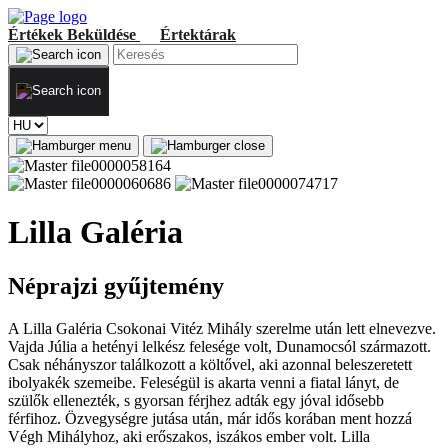
Értékek
Beküldése
Értektárak
Lilla Galéria
Néprajzi gyűjtemény
A Lilla Galéria Csokonai Vitéz Mihály szerelme után lett elnevezve.
Vajda Júlia a hetényi lelkész felesége volt, Dunamocsól származott.
Csak néhányszor találkozott a költővel, aki azonnal beleszeretett
ibolyakék szemeibe. Feleségül is akarta venni a fiatal lányt, de
szülők ellenezték, s gyorsan férjhez adták egy jóval idősebb
férfihoz. Özvegységre jutása után, már idős korában ment hozzá
Végh Mihályhoz, aki erőszakos, iszákos ember volt. Lilla