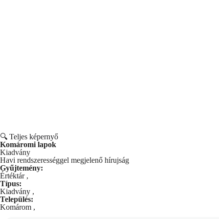
🔍 Teljes képernyő
Komáromi lapok
Kiadvány
Havi rendszerességgel megjelenő hírujság
Gyűjtemény:
Értéktár
,
Típus:
Kiadvány
,
Település:
Komárom
,