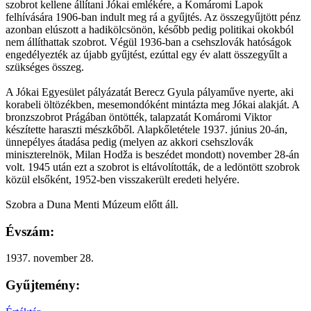
szobrot kellene állítani Jókai emlékére, a Komáromi Lapok
felhívására 1906-ban indult meg rá a gyűjtés. Az összegyűjtött pénz
azonban elúszott a hadikölcsönön, később pedig politikai okokból
nem állíthattak szobrot. Végül 1936-ban a csehszlovák hatóságok
engedélyezték az újabb gyűjtést, ezúttal egy év alatt összegyűlt a
szükséges összeg.
A Jókai Egyesület pályázatát Berecz Gyula pályaműve nyerte, aki
korabeli öltözékben, mesemondóként mintázta meg Jókai alakját. A
bronzszobrot Prágában öntötték, talapzatát Komáromi Viktor
készítette haraszti mészkőből. Alapkőletétele 1937. június 20-án,
ünnepélyes átadása pedig (melyen az akkori csehszlovák
miniszterelnök, Milan Hodža is beszédet mondott) november 28-án
volt. 1945 után ezt a szobrot is eltávolították, de a ledöntött szobrok
közül elsőként, 1952-ben visszakerült eredeti helyére.
Szobra a Duna Menti Múzeum előtt áll.
Évszám:
1937. november 28.
Gyűjtemény: