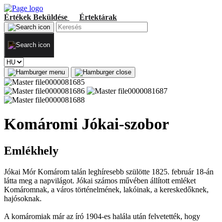
Értékek
Beküldése
Értektárak
Komáromi Jókai-szobor
Emlékhely
Jókai Mór Komárom talán leghíresebb szülötte 1825. február 18-án
látta meg a napvilágot. Jókai számos művében állított emléket
Komáromnak, a város történelmének, lakóinak, a kereskedőknek,
hajósoknak.
A komáromiak már az író 1904-es halála után felvetették, hogy