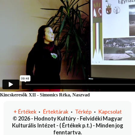
Kincskeresők XII - Simonics Réka, Naszvad
+
Értékek
Értektárak
Térkép
Kapcsolat
•
•
•
© 2026 - Hodnoty Kultúry - Felvidéki Magyar
Kulturális Intézet - ( Értékek p.t.) - Minden jog
fenntartva.