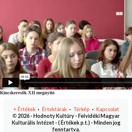
Kincskeresők XII megnyitó
+
Értékek
Értektárak
Térkép
Kapcsolat
•
•
•
© 2026 - Hodnoty Kultúry - Felvidéki Magyar
Kulturális Intézet - ( Értékek p.t.) - Minden jog
fenntartva.