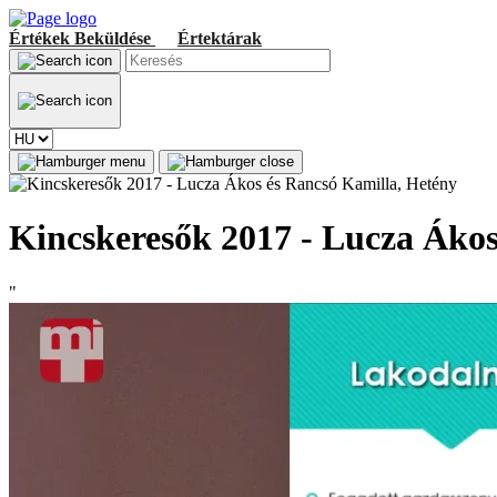
Értékek
Beküldése
Értektárak
Kincskeresők 2017 - Lucza Ákos
"