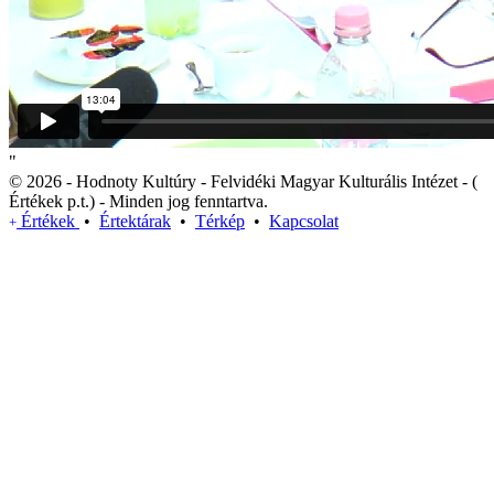
"
© 2026 - Hodnoty Kultúry - Felvidéki Magyar Kulturális Intézet - (
Értékek p.t.) - Minden jog fenntartva.
Értékek
•
Értektárak
•
Térkép
•
Kapcsolat
+