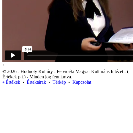
"
© 2026 - Hodnoty Kultúry - Felvidéki Magyar Kulturális Intézet - (
Értékek p.t.) - Minden jog fenntartva.
Értékek
•
Értektárak
•
Térkép
•
Kapcsolat
+