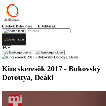
Értékek
Beküldése
Értektárak
Kincskeresők 2017 - Bukovský
Dorottya, Deáki
"