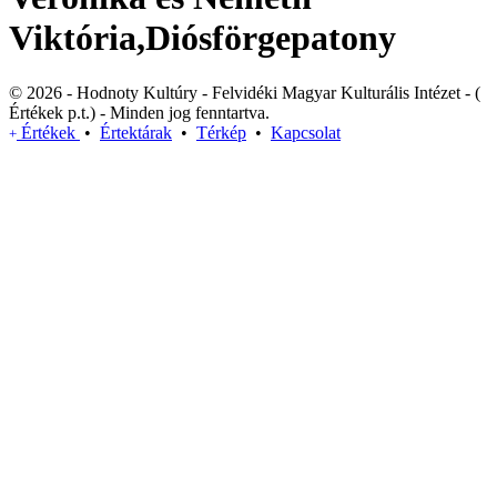
Viktória,Diósförgepatony
© 2026 - Hodnoty Kultúry - Felvidéki Magyar Kulturális Intézet - (
Értékek p.t.) - Minden jog fenntartva.
Értékek
•
Értektárak
•
Térkép
•
Kapcsolat
+