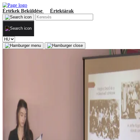
Értékek
Beküldése
Értektárak