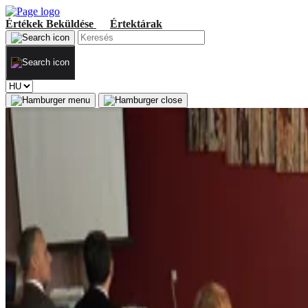
Értékek
Beküldése
Értektárak