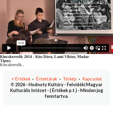
Kincskeresők 2014 - Kiss Dóra, Lami Viktor, Madar
Típus:
Kincskeresők
,
+
Értékek
Értektárak
Térkép
Kapcsolat
•
•
•
© 2026 - Hodnoty Kultúry - Felvidéki Magyar
Kulturális Intézet - ( Értékek p.t.) - Minden jog
fenntartva.